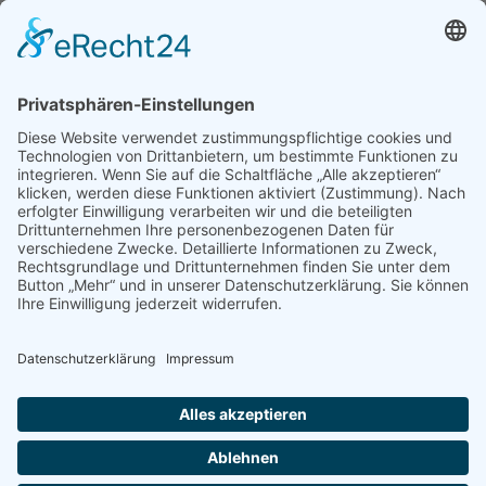
Service
Über uns
Veranstaltungen
Materialien
Datenschutz
Reisebedingungen
Veranstaltungshinweise
Impressum
Mitmachen
Freiwillig aktiv
Mitglied werden
Freiwilligendienst
Spenden
Projekte
Bildungsstätte Riedberghaus
Geschichte erinnern - Gegenwart verändern
Wassersportzentrum