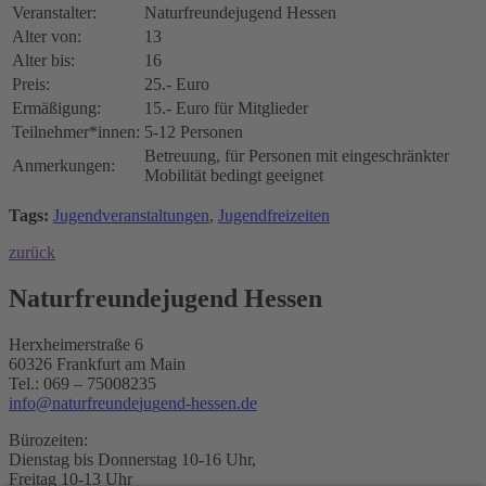
Veranstalter:
Naturfreundejugend Hessen
Alter von:
13
Alter bis:
16
Preis:
25.- Euro
Ermäßigung:
15.- Euro für Mitglieder
Teilnehmer*innen:
5-12 Personen
Betreuung, für Personen mit eingeschränkter
Anmerkungen:
Mobilität bedingt geeignet
Tags:
Jugendveranstaltungen
,
Jugendfreizeiten
zurück
Naturfreundejugend Hessen
Herxheimerstraße 6
60326 Frankfurt am Main
Tel.: 069 – 75008235
i
n
f
o
n
a
t
u
r
f
r
e
u
n
d
e
j
u
g
e
n
d
-
h
e
s
s
e
n
.
d
e
Bürozeiten:
Dienstag bis Donnerstag 10-16 Uhr,
Freitag 10-13 Uhr