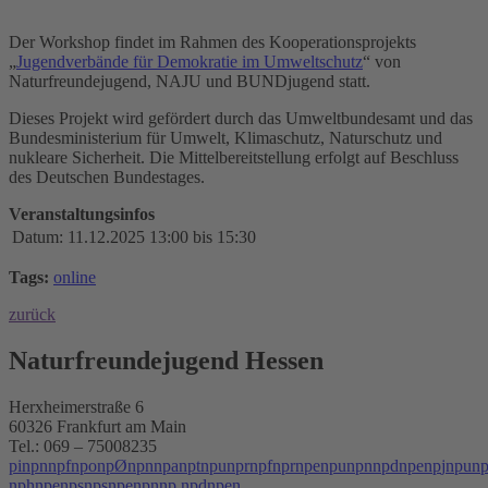
Der Workshop findet im Rahmen des Kooperationsprojekts
„
Jugendverbände für Demokratie im Umweltschutz
“ von
Naturfreundejugend, NAJU und BUNDjugend statt.
Dieses Projekt wird gefördert durch das Umweltbundesamt und das
Bundesministerium für Umwelt, Klimaschutz, Naturschutz und
nukleare Sicherheit. Die Mittelbereitstellung erfolgt auf Beschluss
des Deutschen Bundestages.
Veranstaltungsinfos
Datum:
11.12.2025 13:00 bis 15:30
Tags:
online
zurück
Naturfreundejugend Hessen
Herxheimerstraße 6
60326 Frankfurt am Main
Tel.: 069 – 75008235
p
i
n
p
n
n
p
f
n
p
o
n
p
Ø
n
p
n
n
p
a
n
p
t
n
p
u
n
p
r
n
p
f
n
p
r
n
p
e
n
p
u
n
p
n
n
p
d
n
p
e
n
p
j
n
p
u
n
n
p
h
n
p
e
n
p
s
n
p
s
n
p
e
n
p
n
n
p
.
n
p
d
n
p
e
n