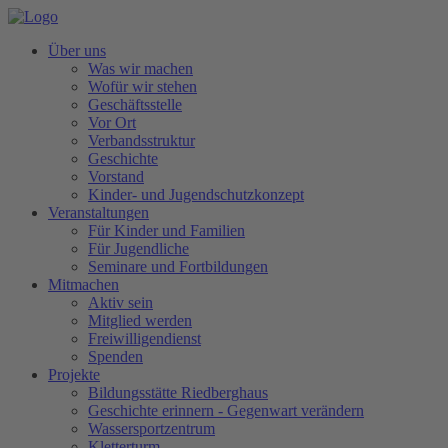
Über uns
Was wir machen
Wofür wir stehen
Geschäftsstelle
Vor Ort
Verbandsstruktur
Geschichte
Vorstand
Kinder- und Jugendschutzkonzept
Veranstaltungen
Für Kinder und Familien
Für Jugendliche
Seminare und Fortbildungen
Mitmachen
Aktiv sein
Mitglied werden
Freiwilligendienst
Spenden
Projekte
Bildungsstätte Riedberghaus
Geschichte erinnern - Gegenwart verändern
Wassersportzentrum
Kletterturm