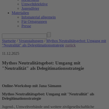
Umweltdetektive
Jugendfeier
Materialien
Infomaterial allgemein
Für Ortsgruppen
Presse
Startseite
/
Veranstaltungen
/
Mythos Neutralitätsgebot: Umgang mit
"Neutralität" als Delegitimationsstrategie
zurück
11.12.2025
Mythos Neutralitätsgebot: Umgang mit
"Neutralität" als Delegitimationsstrategie
Online-Workshop mit Jana Sämann
Mythos
Neutralitätsgebot: Umgang mit
"
Neutralität
"
als
Delegitimationsstrategie
Jugend-, Umweltverbände und weitere zivilgesellschaftliche