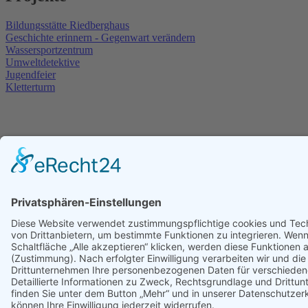
Bildungsstätte Riedberghaus
Geschichte erinnern - Gegenwart verändern
Wassersportzentrum
Umweltdetektive
Jugendfeier
Kletterturm