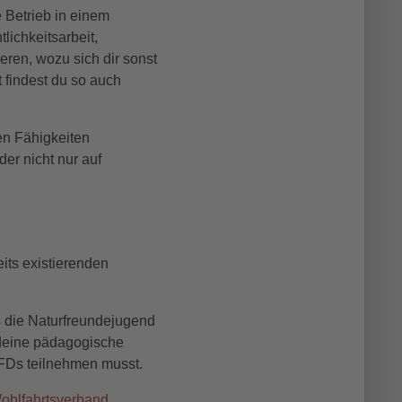
e Betrieb in einem
lichkeitsarbeit,
ren, wozu sich dir sonst
t findest du so auch
en Fähigkeiten
der nicht nur auf
its existierenden
es die Naturfreundejugend
 deine pädagogische
FDs teilnehmen musst.
Wohlfahrtsverband