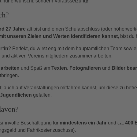
t nur erwünscht, sondern Voraussetzung!
ch?
nd 27 Jahre
alt bist und einen Schulabschluss (oder höherwert
mit unseren Zielen und Werten identifizieren kannst
, bist du
r*in
? Perfekt, du wirst eng mit dem hauptamtlichen Team sowie
 und aktiven Vereinsmitgliedern zusammenarbeiten.
arbeiten
und Spaß am
Texten
,
Fotografieren
und
Bilder bea
tbringen.
 auch auf Veranstaltungen mitfahren kannst, um diese zu betreu
 Jugendlichen
gefallen.
davon?
 sinnvolle Beschäftigung für
mindestens ein Jahr
und ca.
400 
ngsgeld und Fahrtkostenzuschuss).