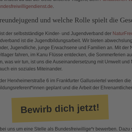
desfreiwilligendienst.de
.
freundejugend und welche Rolle spielt die Gesc
ist der selbstständige Kinder- und Jugendverband der
NaturFr
dverband ist die Jugendbildungsarbeit. Wir bieten abwechslun
inder, Jugendliche, junge Erwachsene und Familien an. Mit der
tlager fahren, im Kanu Flüsse entdecken, die Sommerferien au
m, was wir tun, ist uns die Auseinandersetzung mit Umwelt und 
auch ein soziales Miteinander.
n der Herxheimerstraße 6 im Frankfurter Gallusviertel werden di
dungsreferent*innen geplant und die Arbeit der Ehrenamtlichen 
Bewirb dich jetzt!
 bei uns um eine Stelle als Bundesfreiwillige*r bewerben. Dazu s