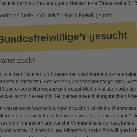
ftsstelle der Naturfreundejugend Hessen eine Einsatzstelle für B
r eine Stelle in Vollzeit für eine*n Freiwillige*n frei.
Bundesfreiwillige*r gesucht
wartet mich?
, wie dem Erstellen und Versenden von Informationsmaterialien
anstaltungsflyern), Recherchen, Adressdatenpflege oder Gart
Pflege unserer Homepage und Social-Media-Auftritten oder die M
edszeitschrift hesseninfo Teil deines abwechslungsreichen Arbei
on von unseren Veranstaltungen brauchen wir deine Unterstütz
altungen mitentwickeln, mitbetreuen und als Fotobeauftragte*r d
was dich interessiert und welche Vorkenntnisse du hast, kannst d
beit setzen. Mitsprache und Mitgestaltung der Freiwilligen ist 