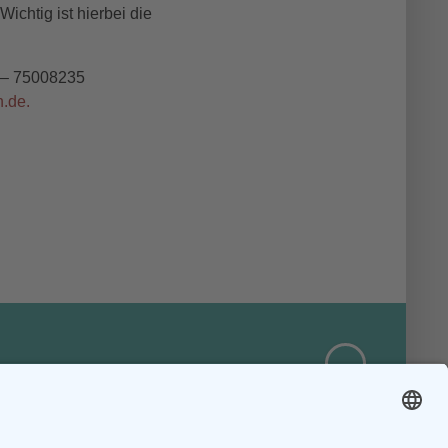
ichtig ist hierbei die
9 – 75008235
n
.
d
e
.
kte
gsstätte Riedberghaus
chte erinnern - Gegenwart verändern