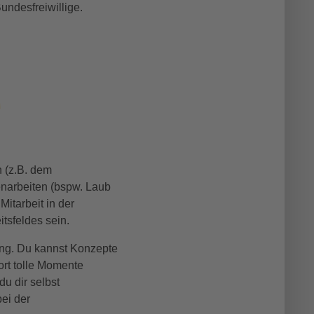
undesfreiwillige.
 (z.B. dem
enarbeiten (bspw. Laub
itarbeit in der
tsfeldes sein.
ung. Du kannst Konzepte
ort tolle Momente
u dir selbst
bei der