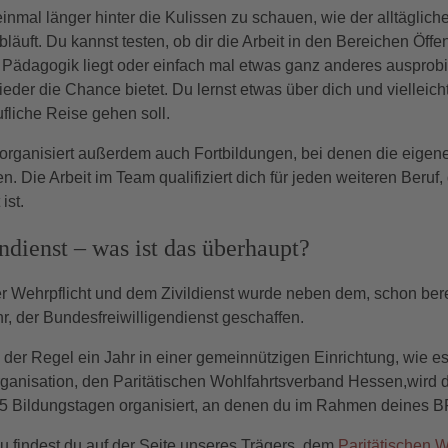
inmal länger hinter die Kulissen zu schauen, wie der alltäglich
uft. Du kannst testen, ob dir die Arbeit in den Bereichen Öffent
ädagogik liegt oder einfach mal etwas ganz anderes ausprobie
ieder die Chance bietet. Du lernst etwas über dich und vielleich
fliche Reise gehen soll.
organisiert außerdem auch Fortbildungen, bei denen die eigen
Die Arbeit im Team qualifiziert dich für jeden weiteren Beruf, 
ist.
ndienst – was ist das überhaupt?
 Wehrpflicht und dem Zivildienst wurde neben dem, schon bere
hr, der Bundesfreiwilligendienst geschaffen.
 in der Regel ein Jahr in einer gemeinnützigen Einrichtung, wie 
organisation, den Paritätischen Wohlfahrtsverband Hessen,wird
5 Bildungstagen organisiert, an denen du im Rahmen deines B
u findest du auf der Seite unseres Trägers, dem
Paritätischen 