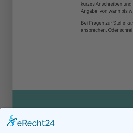
kurzes Anschreiben und e
Angabe, von wann bis wa
Bei Fragen zur Stelle ka
ansprechen. Oder schrei
Naturfreundejugend Hessen
Se
Herxheimerstraße 6
Übe
60326 Frankfurt am Main
Ver