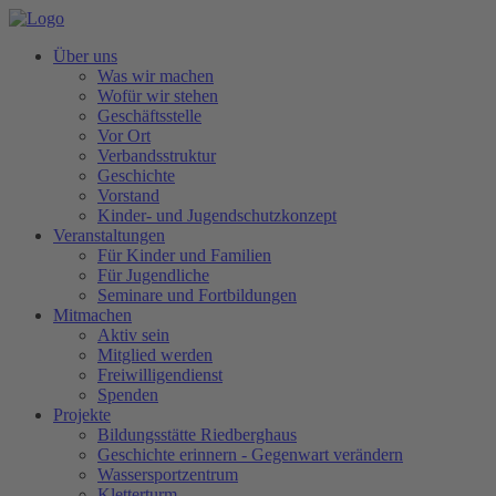
Über uns
Was wir machen
Wofür wir stehen
Geschäftsstelle
Vor Ort
Verbandsstruktur
Geschichte
Vorstand
Kinder- und Jugendschutzkonzept
Veranstaltungen
Für Kinder und Familien
Für Jugendliche
Seminare und Fortbildungen
Mitmachen
Aktiv sein
Mitglied werden
Freiwilligendienst
Spenden
Projekte
Bildungsstätte Riedberghaus
Geschichte erinnern - Gegenwart verändern
Wassersportzentrum
Kletterturm