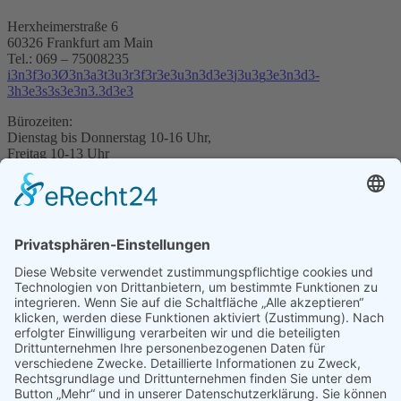
Herxheimerstraße 6
60326 Frankfurt am Main
Tel.: 069 – 75008235
i
3
n
3
f
3
o
3
Ø
3
n
3
a
3
t
3
u
3
r
3
f
3
r
3
e
3
u
3
n
3
d
3
e
3
j
3
u
3
g
3
e
3
n
3
d
3
-
3
h
3
e
3
s
3
s
3
e
3
n
3
.
3
d
3
e
3
Bürozeiten:
Dienstag bis Donnerstag 10-16 Uhr,
Freitag 10-13 Uhr
Service
Über uns
Veranstaltungen
Materialien
Datenschutz
Reisebedingungen
Veranstaltungshinweise
Impressum
Mitmachen