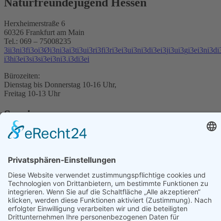
Naturfreundejugend Hessen
Herxheimerstraße 6
60326 Frankfurt am Main
Tel.: 069 – 75008235
3
i
i
3
n
i
3
f
i
3
o
i
3
Ø
i
3
n
i
3
a
i
3
t
i
3
u
i
3
r
i
3
f
i
3
r
i
3
e
i
3
u
i
3
n
i
3
d
i
3
e
i
3
j
i
3
u
i
3
g
i
3
e
i
3
n
i
3
d
i
i
3
h
i
3
e
i
3
s
i
3
s
i
3
e
i
3
n
i
3
.
i
3
d
i
3
e
i
Bürozeiten:
Dienstag bis Donnerstag 10-16 Uhr,
Freitag 10-13 Uhr
Service
Über uns
Veranstaltungen
Materialien
Datenschutz
Reisebedingungen
Veranstaltungshinweise
Impressum
Mitmachen