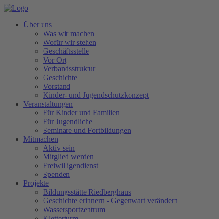
Über uns
Was wir machen
Wofür wir stehen
Geschäftsstelle
Vor Ort
Verbandsstruktur
Geschichte
Vorstand
Kinder- und Jugendschutzkonzept
Veranstaltungen
Für Kinder und Familien
Für Jugendliche
Seminare und Fortbildungen
Mitmachen
Aktiv sein
Mitglied werden
Freiwilligendienst
Spenden
Projekte
Bildungsstätte Riedberghaus
Geschichte erinnern - Gegenwart verändern
Wassersportzentrum
Kletterturm