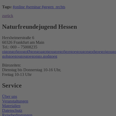
Tags:
#online #seminar #gegen_rechts
zurück
Naturfreundejugend Hessen
Herxheimerstraße 6
60326 Frankfurt am Main
Tel.: 069 – 75008235
o
i
g
o
n
g
o
f
g
o
o
g
o
Ø
g
o
n
g
o
a
g
o
t
g
o
u
g
o
r
g
o
f
g
o
r
g
o
e
g
o
u
g
o
n
g
o
d
g
o
e
g
o
j
g
o
u
g
g
o
h
g
o
e
g
o
s
g
o
s
g
o
e
g
o
n
g
o
.
g
o
d
g
o
e
g
Bürozeiten:
Dienstag bis Donnerstag 10-16 Uhr,
Freitag 10-13 Uhr
Service
Über uns
Veranstaltungen
Materialien
Datenschutz
Reisebedingungen