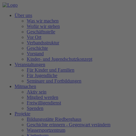
Über uns
Was wir machen
Wofür wir stehen
Geschäftsstelle
Vor Ort
Verbandsstruktur
Geschichte
Vorstand
Kinder- und Jugendschutzkonzept
Veranstaltungen
Für Kinder und Familien
Für Jugendliche
Seminare und Fortbildungen
Mitmachen
Aktiv sein
Mitglied werden
Freiwilligendienst
Spenden
Projekte
Bildungsstätte Riedberghaus
Geschichte erinnern - Gegenwart verändern
Wassersportzentrum
Kletterturm