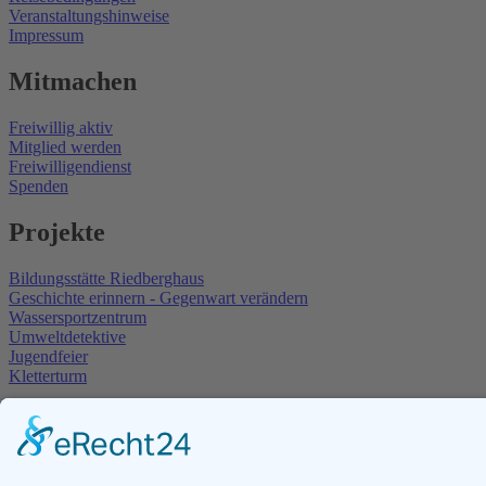
Veranstaltungshinweise
Impressum
Mitmachen
Freiwillig aktiv
Mitglied werden
Freiwilligendienst
Spenden
Projekte
Bildungsstätte Riedberghaus
Geschichte erinnern - Gegenwart verändern
Wassersportzentrum
Umweltdetektive
Jugendfeier
Kletterturm